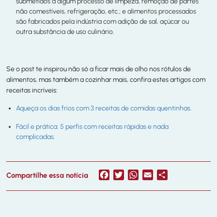
submetidos a algum processo de limpeza, remoção de partes
não comestíveis, refrigeração, etc.; e alimentos processados
são fabricados pela indústria com adição de sal, açúcar ou
outra substância de uso culinário.
Se o post te inspirou não só a ficar mais de olho nos rótulos de
alimentos, mas também a cozinhar mais, confira estes artigos com
receitas incríveis:
Aqueça os dias frios com 3 receitas de comidas quentinhas.
Fácil e prática: 5 perfis com receitas rápidas e nada
complicadas.
Facebook
Twitter
WhatsApp
Email
Share
Compartilhe essa notícia