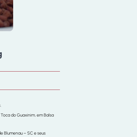
g
.
a Toca do Guaxinim, em Balsa
 de Blumenau – SC e seus