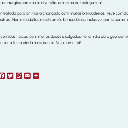
as energias com muita diversão, em clima de festa junina!
ntratada para animar a criançada com muitas brincadeiras. Teve corrida
outras. Nem os adultos resistiram às brincadeiras, inclusive, participara
comidas típicas, com muitos doces e salgados. Foi um dia para guardar n
eixar a festa ainda mais bonita. Veja como foi!
Facebook
Twitter
WhatsApp
Email
Share