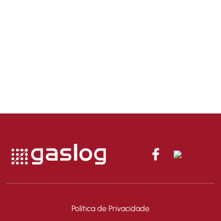
Descomplique o consumo de GLP
do seu
negócio e tenha todo o
gás que precisa
para produzir
bem.
Saiba mais
Política de Privacidade